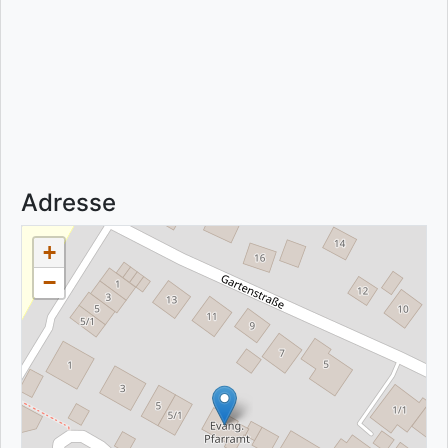
Adresse
+
−