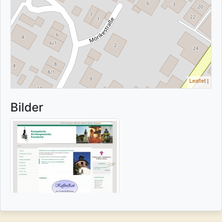
Leaflet
|
Bilder