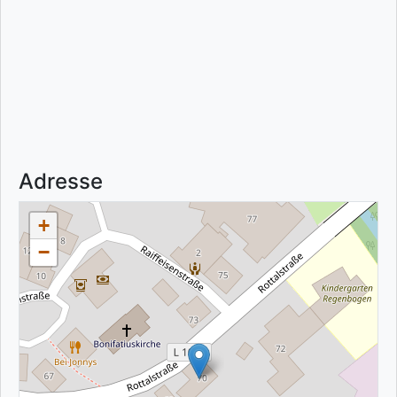
Adresse
+
−