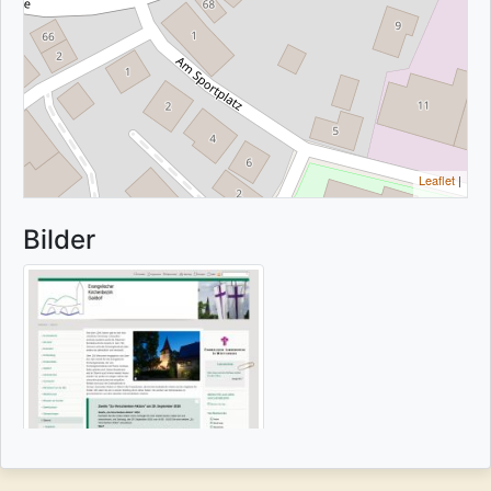
Leaflet
|
Bilder