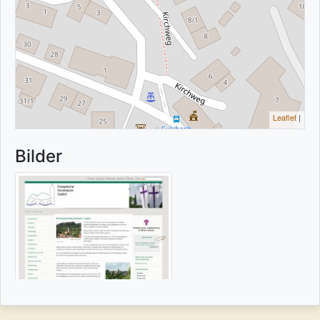
Leaflet
|
Bilder