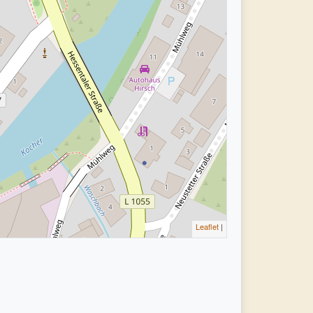
Leaflet
|