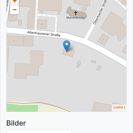
+
−
Leaflet
|
Bilder