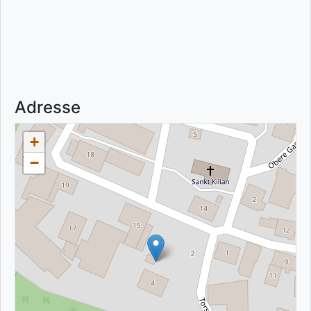
Adresse
+
−