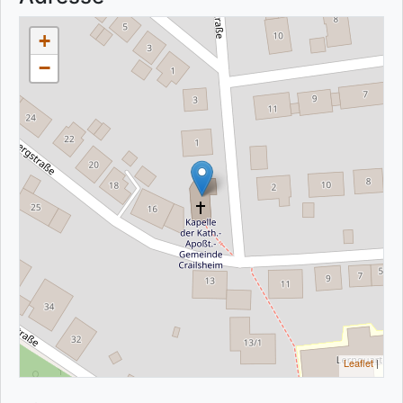
+
−
Leaflet
|