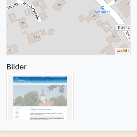
Leaflet
|
Bilder