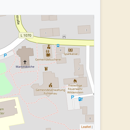
Leaflet
|