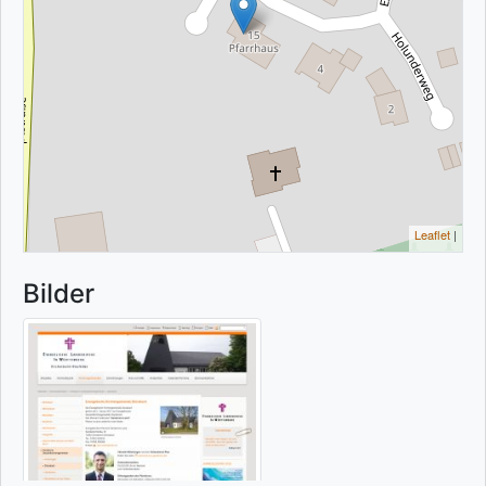
Leaflet
|
Bilder