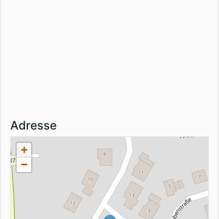
Adresse
+
−