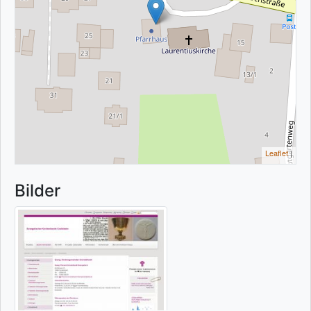
Leaflet
|
Bilder