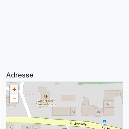
Adresse
+
−