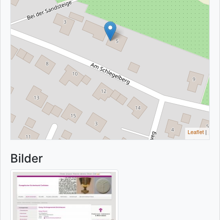
Leaflet
|
Bilder