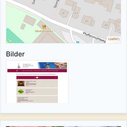
Leaflet
|
Bilder