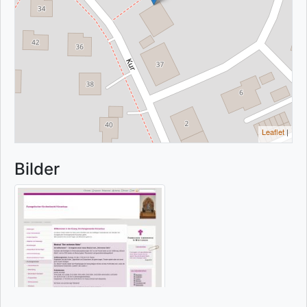
Leaflet
|
Bilder