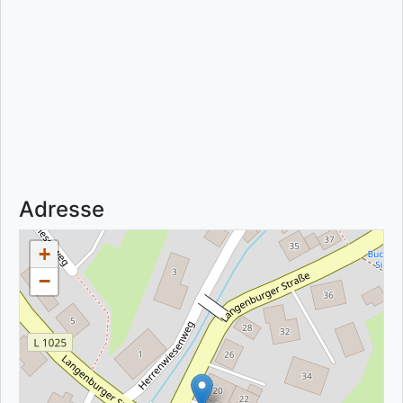
Adresse
+
−