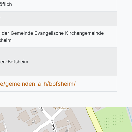
flich
7
ken-Bofsheim
de/gemeinden-a-h/bofsheim/