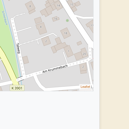
Leaflet
|