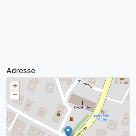
Adresse
+
−