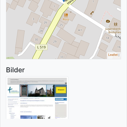
Leaflet
|
Bilder