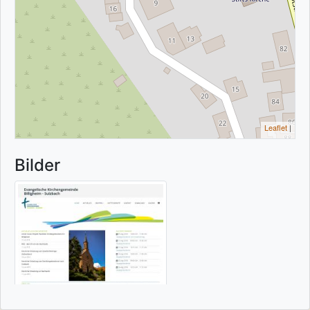
Leaflet
|
Bilder