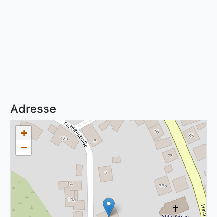
Adresse
+
−