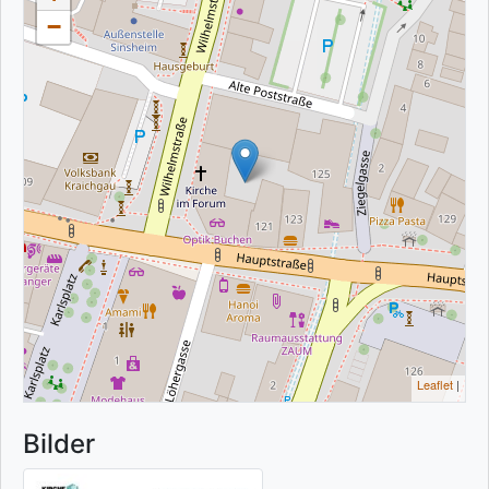
−
Leaflet
|
Bilder