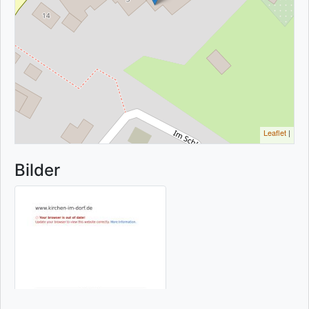
Leaflet
|
Bilder