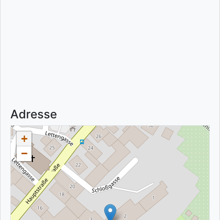
Adresse
+
−