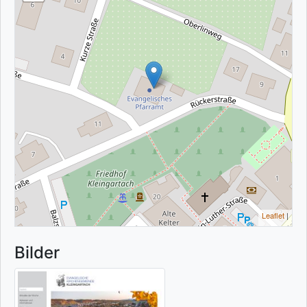
Leaflet
|
Bilder