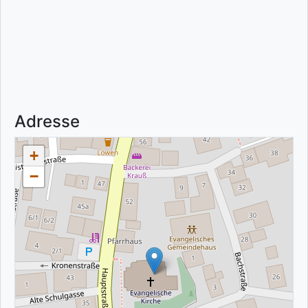
Adresse
+
−