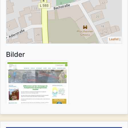
Leaflet
|
Bilder