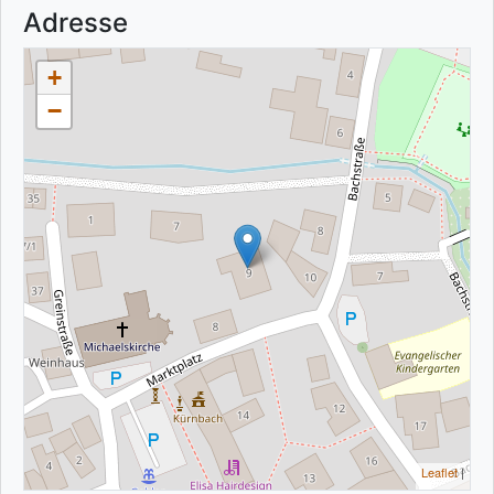
Adresse
+
−
Leaflet
|