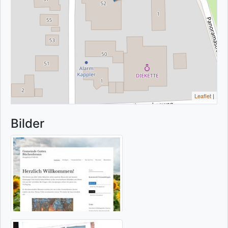
Leaflet
|
Bilder