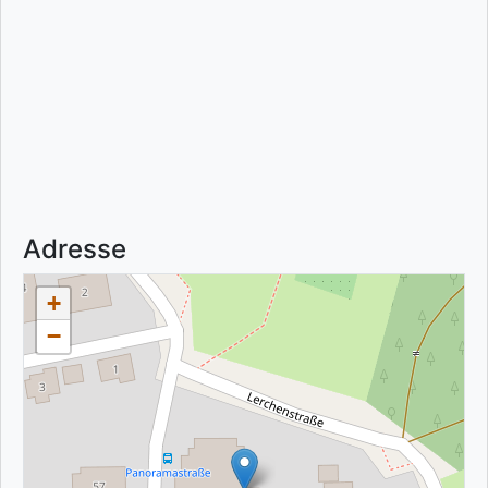
Adresse
+
−