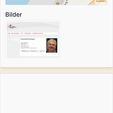
Leaflet
|
Bilder