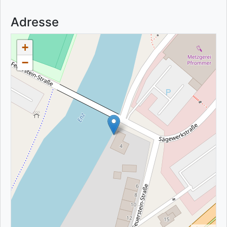
Adresse
+
−