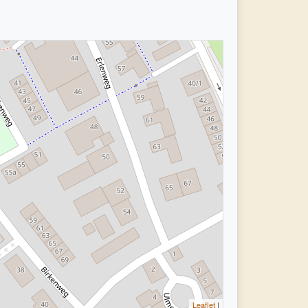
Leaflet
|