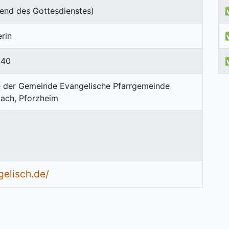
end des Gottesdienstes)
erin
840
m
elisch.de/