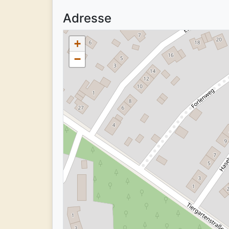
Adresse
+
−