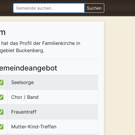
Suchen
im
at das Profil der Familienkirche in
ngebiet Buckenberg.
emeindeangebot
✅
Seelsorge
✅
Chor / Band
✅
Frauentreff
✅
Mutter-Kind-Treffen