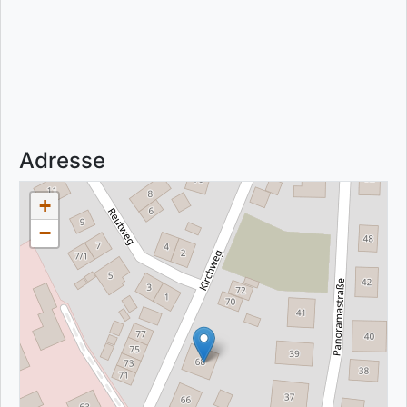
Adresse
+
−