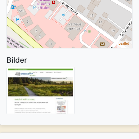
Leaflet
|
Bilder