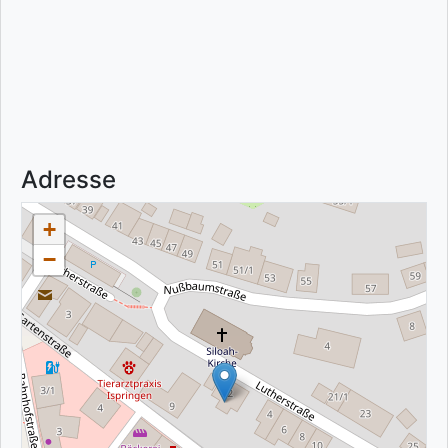
Adresse
+
−