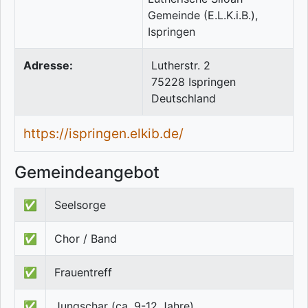
Adresse:
Lutherstr. 2
75228
Ispringen
Deutschland
https://ispringen.elkib.de/
Gemeindeangebot
✅
Seelsorge
✅
Chor / Band
✅
Frauentreff
✅
Jungschar (ca. 9-12 Jahre)