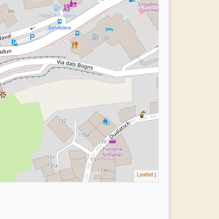
Leaflet
|