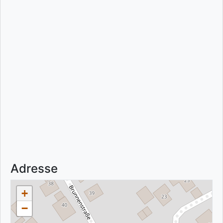
Adresse
+
−