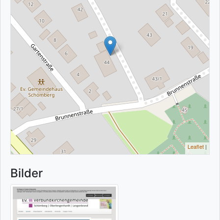
Leaflet
|
Bilder