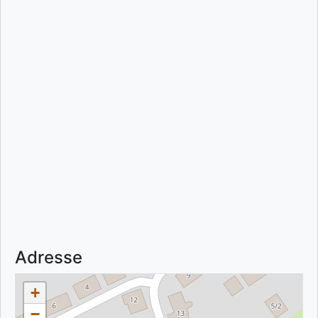
Adresse
+
−