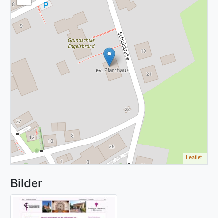
Leaflet
|
Bilder