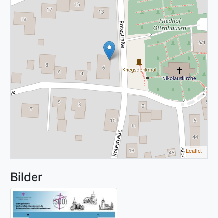
Leaflet
|
Bilder