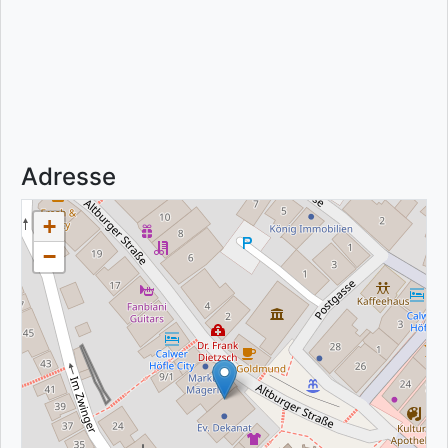
Adresse
+
−