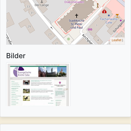
Leaflet
|
Bilder