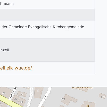
Lohrmann
nzell
ll.elk-wue.de/