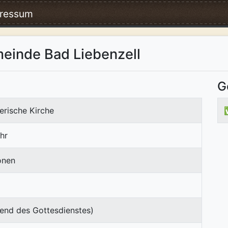
ressum
einde Bad Liebenzell
G
erische Kirche
hr
onen
end des Gottesdienstes)