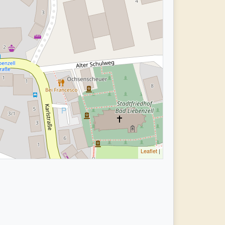
Leaflet
|