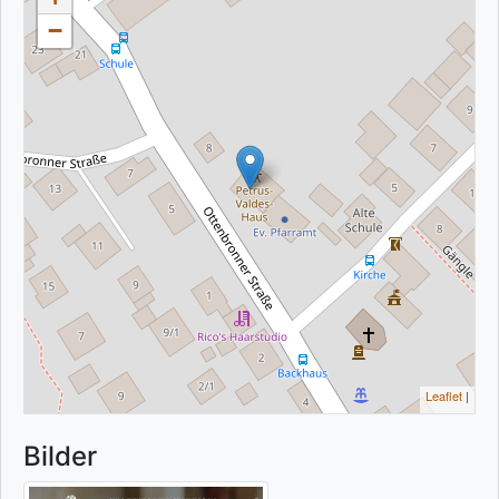
−
Leaflet
|
Bilder