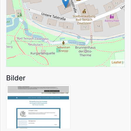
Leaflet
|
Bilder