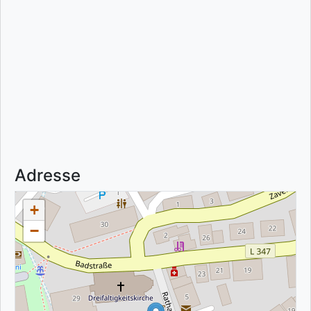
Adresse
+
−