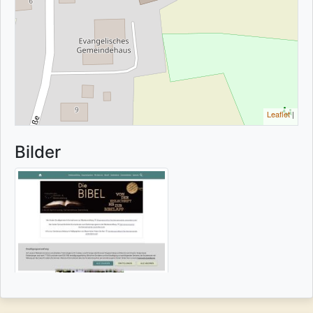
Leaflet
|
Bilder