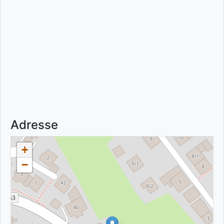
Adresse
+
−