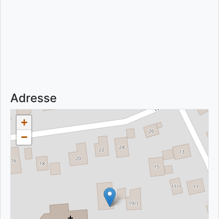
Adresse
+
−