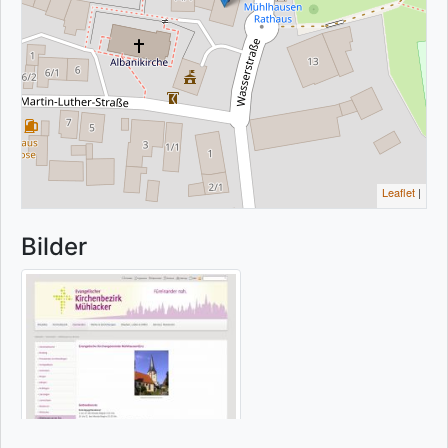
Leaflet
|
Bilder