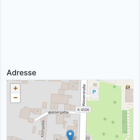
Adresse
+
−