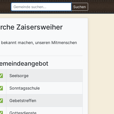
Suchen
irche Zaisersweiher
tus bekannt machen, unseren Mitmenschen
emeindeangebot
✅
Seelsorge
✅
Sonntagsschule
✅
Gebetstreffen
✅
Gottesdienste