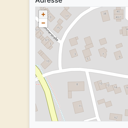
Adresse
+
−