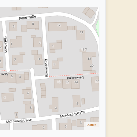
Leaflet
|