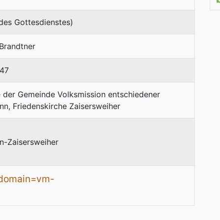
des Gottesdienstes)
 Brandtner
47
n-Zaisersweiher
/?domain=vm-