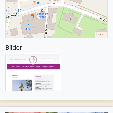
Leaflet
|
Bilder