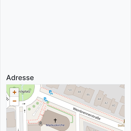
Adresse
+
−