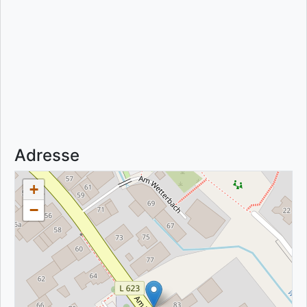
Adresse
+
−