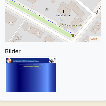
Leaflet
|
Bilder