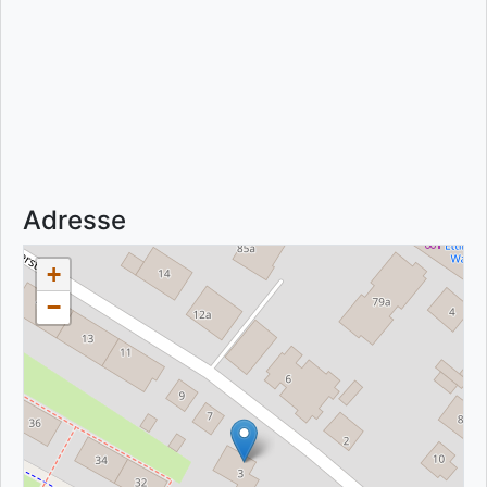
Adresse
+
−