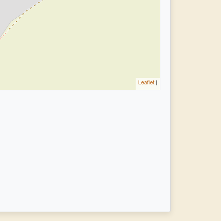
Leaflet
|