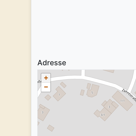
Adresse
+
−