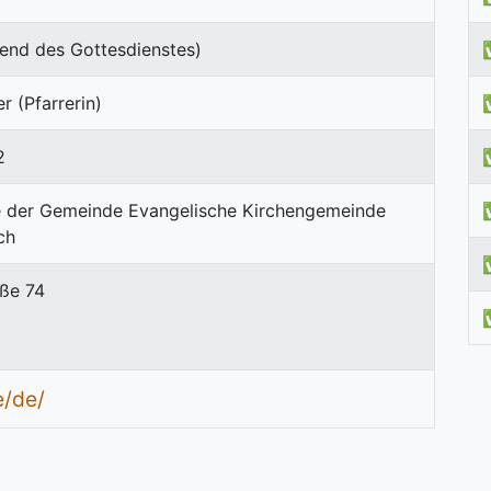
end des Gottesdienstes)
 (Pfarrerin)
2
ße 74
e/de/