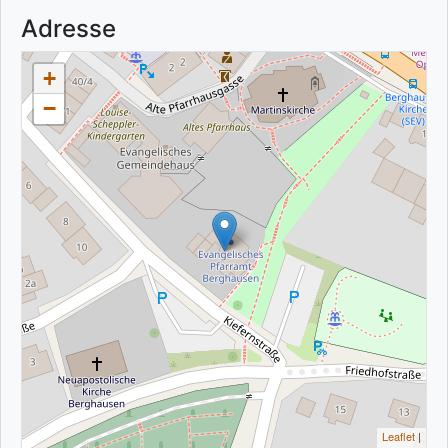
Adresse
+
−
Leaflet
|