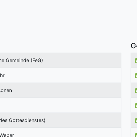
G
che Gemeinde (FeG)
hr
sonen
des Gottesdienstes)
 Weber