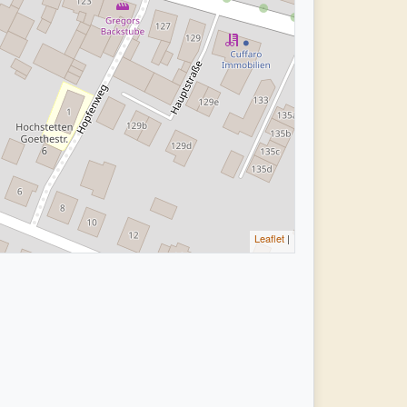
Leaflet
|