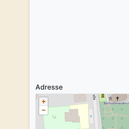
Adresse
+
−