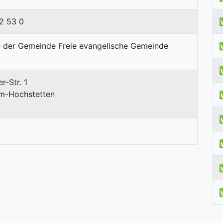
2 53 0
r-Str. 1
im-Hochstetten