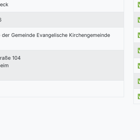
beck
6
raße 104
heim