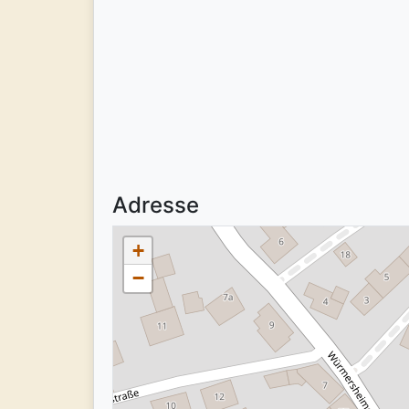
Adresse
+
−