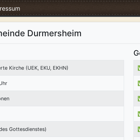
ressum
meinde Durmersheim
G
erte Kirche (UEK, EKU, EKHN)
Uhr
onen
des Gottesdienstes)