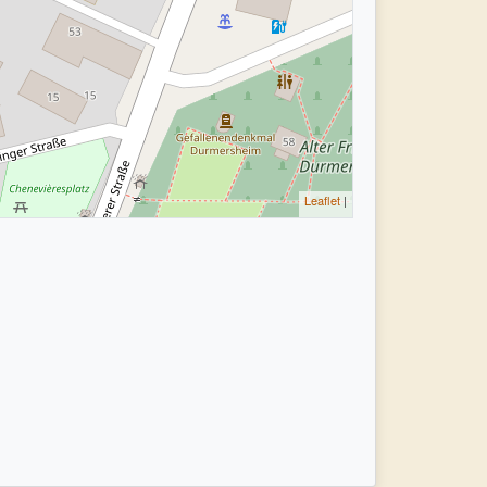
Leaflet
|