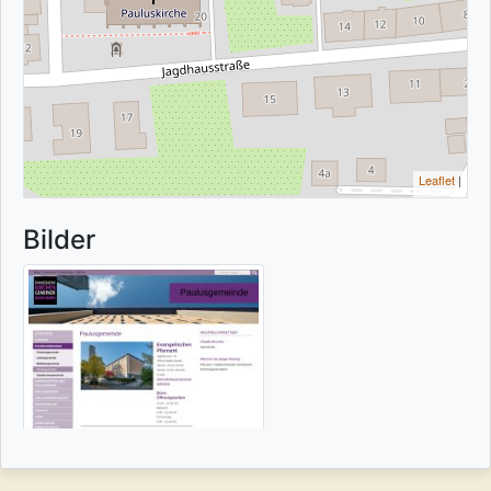
Leaflet
|
Bilder