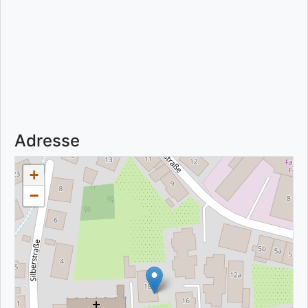
Adresse
+
−